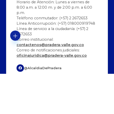
Horario de Atención: Lunes a viernes de
8:00 a.m. a 12:00 m. y de 2:00 p.m. a 6:00
p.m.
Teléfono conmutador: (+57) 2 2672653
Línea Anticorrupción: (+57) 018000919748
Línea de servicio a la ciudadanía: (+57) 2
2672653
Correo institucional:
contactenos@pradera-valle.gov.co
Correo de notificaciones judiciales:
oficinajuridica@pradera-valle.gov.co
@AlcaldiaDePradera
@AlcaldíaDePradera
@alcaldiadepradera
Última Actualización:
Cantidad de visitas:
08/08/2026 12:26:56
330633