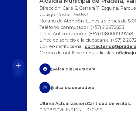
Alcaldía Municipal de Pradera, Val
Dirección: Calle 6, Carrera 11 Esquina, Parque
Código Postal: 763557
Horario de Atención: Lunes a viernes de 8:00
Teléfono conmutador: (+57) 2 2672653
Línea Anticorrupción: (+57) 018000919748
Línea de servicio a la ciudadanía: (+57) 2 26
Correo institucional:
contactenos@pradera-
Correo de notificaciones judiciales:
oficinaj
@AlcaldiaDePradera
@alcaldiadepradera
Última Actualización:
Cantidad de visitas:
07/08/2026 15:01:25
330596
Políticas editoriales
Mapas del sitio
Termi
Política de privacidad y tratamiento de 