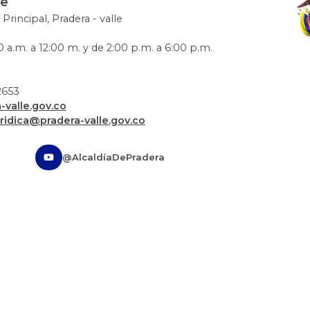
le
 Principal, Pradera - valle
 a.m. a 12:00 m. y de 2:00 p.m. a 6:00 p.m.
72653
valle.gov.co
uridica@pradera-valle.gov.co
@AlcaldíaDePradera
nos y condiciones
PQRD
Otras Sedes
Certificado de accesi
datos
Política de derechos de autor