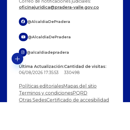
Correo de notificaciones judiciales:
oficinajuridica@pradera-valle.gov.co
@AlcaldiaDePradera
@AlcaldíaDePradera
@alcaldiadepradera
Última Actualización:
Cantidad de visitas:
06/08/2026 17:35:53
330498
Políticas editoriales
Mapas del sitio
Terminos y condiciones
PQRD
Otras Sedes
Certificado de accesibilidad
Política de privacidad y tratamiento de
datos
Política de derechos de autor