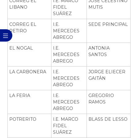
CORREG EL
I.E. MARCO
JOSÉ CELESTINO
LIBANO
FIDEL
MUTIS
SUÁREZ
CORREG EL
I.E.
SEDE PRINCIPAL
RETIRO
MERCEDES
ABREGO
EL NOGAL
I.E.
ANTONIA
MERCEDES
SANTOS
ABREGO
LA CARBONERA
I.E.
JORGE ELIECER
MERCEDES
GAITÁN
ABREGO
LA FERIA
I.E.
GREGORIO
MERCEDES
RAMOS
ABREGO
POTRERITO
I.E. MARCO
BLASS DE LESSO
FIDEL
SUÁREZ