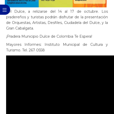
del Dulce, a relizarse del 14 al 17 de octubre. Los
pradereños y turistas podrán disfrutar de la presentación
de Orquestas, Artistas, Desfiles, Ciudadela del Dulce, y la
Gran Cabalgata.​
¡Pradera Municipio Dulce de Colombia Te Espera!
Mayores Informes: Instituto Municipal de Cultura y
Turismo. Tel. 267 0558