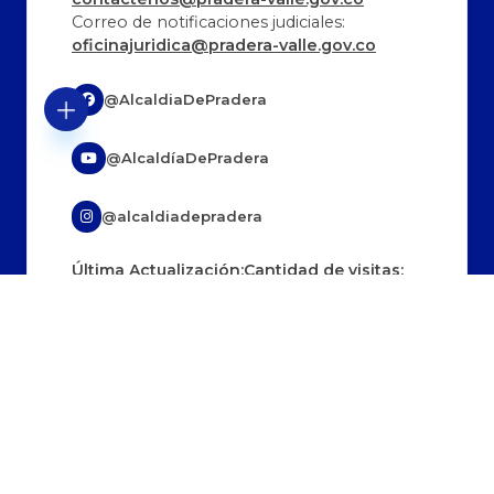
Correo de notificaciones judiciales:
oficinajuridica@pradera-valle.gov.co
@AlcaldiaDePradera
@AlcaldíaDePradera
@alcaldiadepradera
Última Actualización:
Cantidad de visitas:
10/08/2026 7:15:33
330768
Políticas editoriales
Mapas del sitio
Terminos y condiciones
PQRD
Otras Sedes
Certificado de accesibilidad
Política de privacidad y tratamiento de
datos
Política de derechos de autor