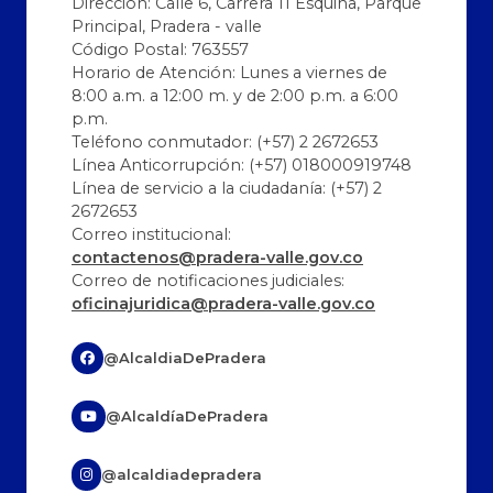
Dirección: Calle 6, Carrera 11 Esquina, Parque
Principal, Pradera - valle
Código Postal: 763557
Horario de Atención: Lunes a viernes de
8:00 a.m. a 12:00 m. y de 2:00 p.m. a 6:00
p.m.
Teléfono conmutador: (+57) 2 2672653
Línea Anticorrupción: (+57) 018000919748
Línea de servicio a la ciudadanía: (+57) 2
2672653
Correo institucional:
contactenos@pradera-valle.gov.co
Correo de notificaciones judiciales:
oficinajuridica@pradera-valle.gov.co
@AlcaldiaDePradera
@AlcaldíaDePradera
@alcaldiadepradera