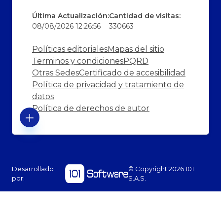
Última Actualización:
Cantidad de visitas:
08/08/2026 12:26:56
330663
Políticas editoriales
Mapas del sitio
Terminos y condiciones
PQRD
Otras Sedes
Certificado de accesibilidad
Política de privacidad y tratamiento de
datos
Política de derechos de autor
Desarrollado
© Copyright
2026
101
por:
S.A.S.