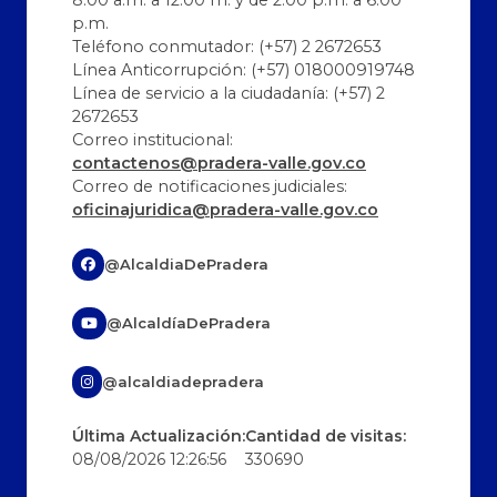
8:00 a.m. a 12:00 m. y de 2:00 p.m. a 6:00
p.m.
Teléfono conmutador: (+57) 2 2672653
Línea Anticorrupción: (+57) 018000919748
Línea de servicio a la ciudadanía: (+57) 2
2672653
Correo institucional:
contactenos@pradera-valle.gov.co
Correo de notificaciones judiciales:
oficinajuridica@pradera-valle.gov.co
@AlcaldiaDePradera
@AlcaldíaDePradera
@alcaldiadepradera
Última Actualización:
Cantidad de visitas:
08/08/2026 12:26:56
330690