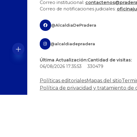
Correo institucional:
contactenos@pradera-
Correo de notificaciones judiciales:
oficinaj
@AlcaldiaDePradera
@alcaldiadepradera
Última Actualización:
Cantidad de visitas:
06/08/2026 17:35:53
330479
Políticas editoriales
Mapas del sitio
Termi
Política de privacidad y tratamiento de 