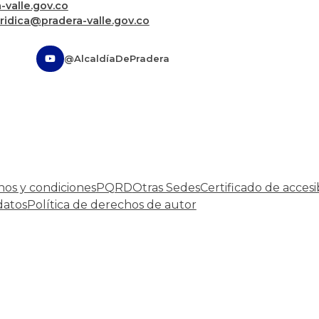
valle.gov.co
uridica@pradera-valle.gov.co
@AlcaldíaDePradera
nos y condiciones
PQRD
Otras Sedes
Certificado de accesi
datos
Política de derechos de autor
Desarrollado por:
© Copyright
2026
101 S.A.S.