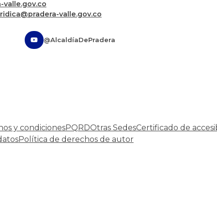
valle.gov.co
uridica@pradera-valle.gov.co
@AlcaldíaDePradera
nos y condiciones
PQRD
Otras Sedes
Certificado de accesi
datos
Política de derechos de autor
Desarrollado por:
© Copyright
2026
101 S.A.S.