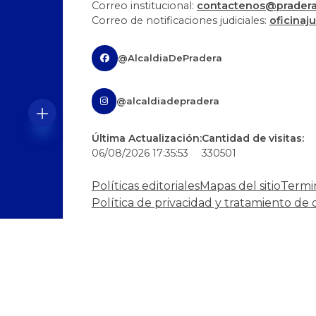
Correo institucional:
contactenos@pradera-
Correo de notificaciones judiciales:
oficinaj
@AlcaldiaDePradera
@alcaldiadepradera
Última Actualización:
Cantidad de visitas:
06/08/2026 17:35:53
330501
Políticas editoriales
Mapas del sitio
Termi
Política de privacidad y tratamiento de 