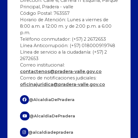
Dirección: Calle 6, Carrera 11 Esquina, Parque
Principal, Pradera - valle
Código Postal: 763557
Horario de Atención: Lunes a viernes de
8:00 a.m. a 12:00 m. y de 2:00 p.m. a 6:00
p.m.
Teléfono conmutador: (+57) 2 2672653
Línea Anticorrupción: (+57) 018000919748
Línea de servicio a la ciudadanía: (+57) 2
2672653
Correo institucional:
contactenos@pradera-valle.gov.co
Correo de notificaciones judiciales:
oficinajuridica@pradera-valle.gov.co
@AlcaldiaDePradera
@AlcaldíaDePradera
@alcaldiadepradera