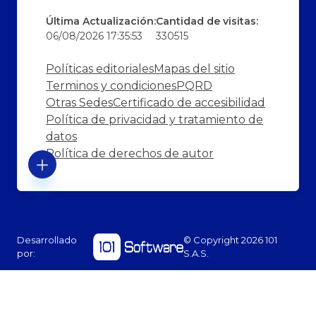
Última Actualización:
Cantidad de visitas:
06/08/2026 17:35:53
330515
Políticas editoriales
Mapas del sitio
Terminos y condiciones
PQRD
Otras Sedes
Certificado de accesibilidad
Política de privacidad y tratamiento de
datos
Política de derechos de autor
Desarrollado
© Copyright
2026
101
por:
S.A.S.