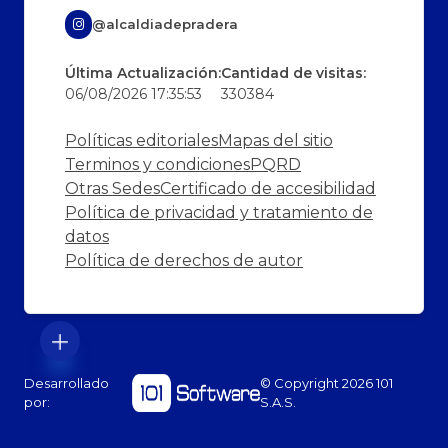
@alcaldiadepradera
Última Actualización:
Cantidad de visitas:
06/08/2026 17:35:53
330384
Políticas editoriales
Mapas del sitio
Terminos y condiciones
PQRD
Otras Sedes
Certificado de accesibilidad
Política de privacidad y tratamiento de
datos
Política de derechos de autor
Desarrollado
© Copyright
2026
101
por:
S.A.S.