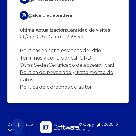
@alcaldiadepradera
Última Actualización:
Cantidad de visitas:
06/08/2026 17:35:53
330498
Políticas editoriales
Mapas del sitio
Terminos y condiciones
PQRD
Otras Sedes
Certificado de accesibilidad
Política de privacidad y tratamiento de
datos
Política de derechos de autor
Desarrollado
© Copyright
2026
101
por:
S.A.S.