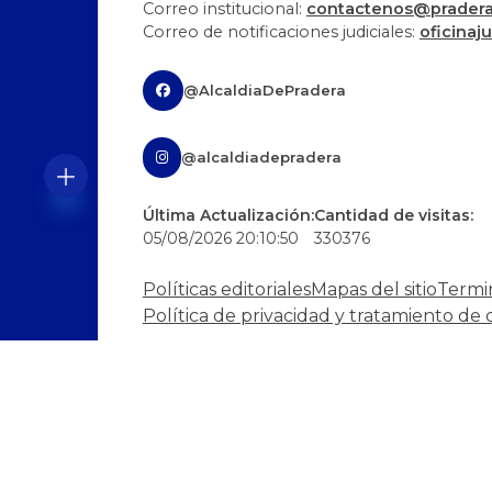
Correo institucional:
contactenos@pradera-
Correo de notificaciones judiciales:
oficinaj
@AlcaldiaDePradera
@alcaldiadepradera
Última Actualización:
Cantidad de visitas:
05/08/2026 20:10:50
330376
Políticas editoriales
Mapas del sitio
Termi
Política de privacidad y tratamiento de 