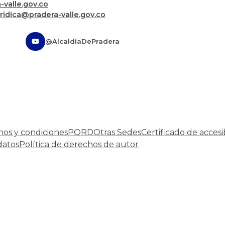
valle.gov.co
uridica@pradera-valle.gov.co
@AlcaldíaDePradera
nos y condiciones
PQRD
Otras Sedes
Certificado de accesi
datos
Política de derechos de autor
Desarrollado por:
© Copyright
2026
101 S.A.S.