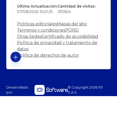
Última Actualización:
Cantidad de visitas:
07/08/2026 15:01:25
330524
Políticas editoriales
Mapas del sitio
Terminos y condiciones
PQRD
Otras Sedes
Certificado de accesibilidad
Política de privacidad y tratamiento de
datos
Política de derechos de autor
Desarrollado
© Copyright
2026
101
por:
S.A.S.