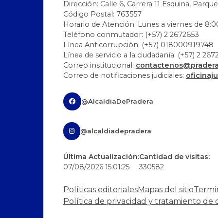
Dirección: Calle 6, Carrera 11 Esquina, Parque
Código Postal: 763557
Horario de Atención: Lunes a viernes de 8:00
Teléfono conmutador: (+57) 2 2672653
Línea Anticorrupción: (+57) 018000919748
Línea de servicio a la ciudadanía: (+57) 2 26
Correo institucional:
contactenos@pradera-
Correo de notificaciones judiciales:
oficinaj
@AlcaldiaDePradera
@alcaldiadepradera
Última Actualización:
Cantidad de visitas:
07/08/2026 15:01:25
330582
Políticas editoriales
Mapas del sitio
Termi
Política de privacidad y tratamiento de 