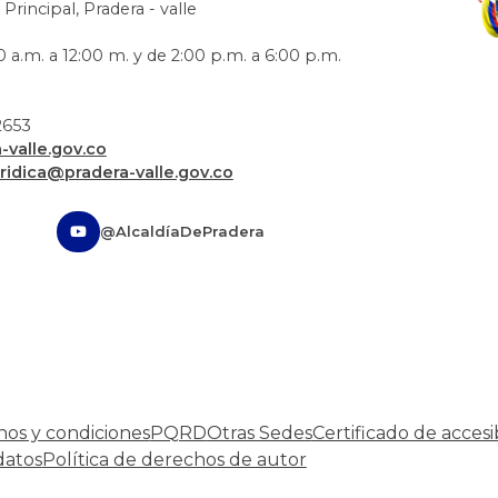
 Principal, Pradera - valle
 a.m. a 12:00 m. y de 2:00 p.m. a 6:00 p.m.
72653
valle.gov.co
uridica@pradera-valle.gov.co
@AlcaldíaDePradera
nos y condiciones
PQRD
Otras Sedes
Certificado de accesi
datos
Política de derechos de autor