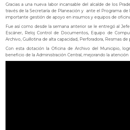
Gracias a una nueva labor incansable del alcalde de los Prad
través de la Secretaría de Planeación y ante el Programa de 
importante gestión de apoyo en insumos y equipos de oficin
Fue así como desde la semana anterior se le entregó al Jefe
Escáner, Reloj Control de Documentos, Equipo de Comput
Archivo, Guillotina de alta capacidad, Perforadora, Resmas de p
Con esta dotación la Oficina de Archivo del Municipio, logr
beneficio de la Administración Central, mejorando la atenc