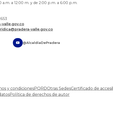
 a.m. a 12:00 m. y de 2:00 p.m. a 6:00 p.m.
72653
valle.gov.co
uridica@pradera-valle.gov.co
@AlcaldíaDePradera
nos y condiciones
PQRD
Otras Sedes
Certificado de accesi
datos
Política de derechos de autor