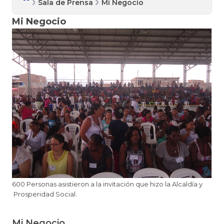
Sala de Prensa
Mi Negocio
Mi Negocio
​600 Personas asistieron a la invitación que hizo la Alcaldía y
Prosperidad Social.
Mi Negocio