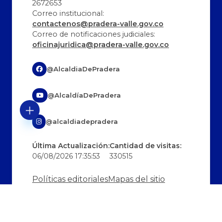
2672653
Correo institucional:
contactenos@pradera-valle.gov.co
Correo de notificaciones judiciales:
oficinajuridica@pradera-valle.gov.co
@AlcaldiaDePradera
@AlcaldíaDePradera
@alcaldiadepradera
Última Actualización:
Cantidad de visitas:
06/08/2026 17:35:53
330515
Políticas editoriales
Mapas del sitio
Terminos y condiciones
PQRD
Otras Sedes
Certificado de accesibilidad
Política de privacidad y tratamiento de