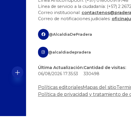
Línea Anticorrupción: (+57) 018000919748
Línea de servicio a la ciudadanía: (+57) 2 26
Correo institucional:
contactenos@pradera-
Correo de notificaciones judiciales:
oficinaj
@AlcaldiaDePradera
@alcaldiadepradera
Última Actualización:
Cantidad de visitas:
06/08/2026 17:35:53
330498
Políticas editoriales
Mapas del sitio
Termi
Política de privacidad y tratamiento de 