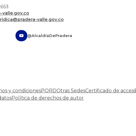
72653
valle.gov.co
uridica@pradera-valle.gov.co
@AlcaldíaDePradera
nos y condiciones
PQRD
Otras Sedes
Certificado de accesi
datos
Política de derechos de autor