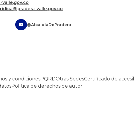
valle.gov.co
uridica@pradera-valle.gov.co
@AlcaldíaDePradera
nos y condiciones
PQRD
Otras Sedes
Certificado de accesi
datos
Política de derechos de autor
Desarrollado por:
© Copyright
2026
101 S.A.S.