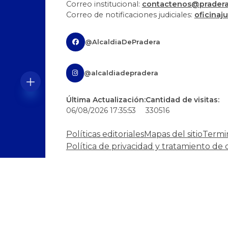
Correo institucional:
contactenos@pradera-
Correo de notificaciones judiciales:
oficinaj
@AlcaldiaDePradera
@alcaldiadepradera
Última Actualización:
Cantidad de visitas:
06/08/2026 17:35:53
330516
Políticas editoriales
Mapas del sitio
Termi
Política de privacidad y tratamiento de 