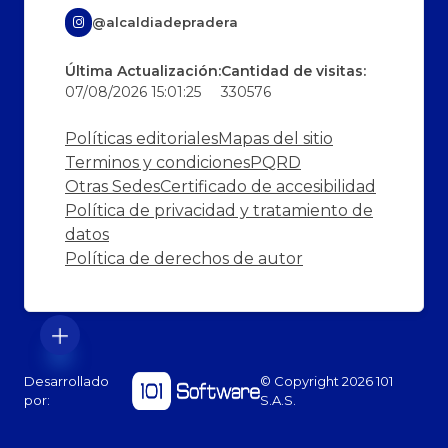
@alcaldiadepradera
Última Actualización:
Cantidad de visitas:
07/08/2026 15:01:25
330576
Políticas editoriales
Mapas del sitio
Terminos y condiciones
PQRD
Otras Sedes
Certificado de accesibilidad
Política de privacidad y tratamiento de
datos
Política de derechos de autor
Desarrollado
© Copyright
2026
101
por:
S.A.S.