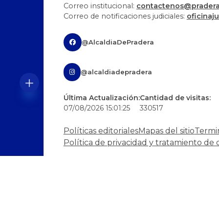
Correo institucional:
contactenos@pradera-
Correo de notificaciones judiciales:
oficinaj
@AlcaldiaDePradera
@alcaldiadepradera
Última Actualización:
Cantidad de visitas:
07/08/2026 15:01:25
330517
Políticas editoriales
Mapas del sitio
Termi
Política de privacidad y tratamiento de 