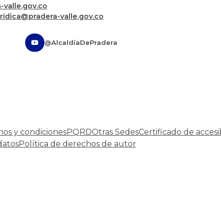
valle.gov.co
uridica@pradera-valle.gov.co
@AlcaldíaDePradera
nos y condiciones
PQRD
Otras Sedes
Certificado de accesi
datos
Política de derechos de autor
Desarrollado por:
© Copyright
2026
101 S.A.S.