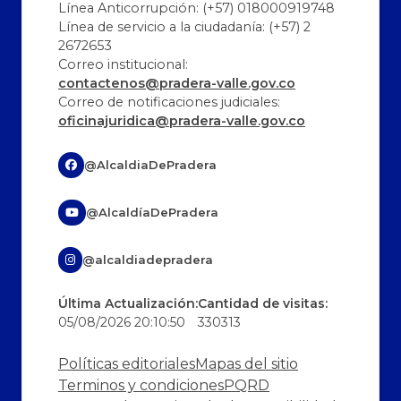
Línea Anticorrupción: (+57) 018000919748
Línea de servicio a la ciudadanía: (+57) 2
2672653
Correo institucional:
contactenos@pradera-valle.gov.co
Correo de notificaciones judiciales:
oficinajuridica@pradera-valle.gov.co
@AlcaldiaDePradera
@AlcaldíaDePradera
@alcaldiadepradera
Última Actualización:
Cantidad de visitas:
05/08/2026 20:10:50
330313
Políticas editoriales
Mapas del sitio
Terminos y condiciones
PQRD