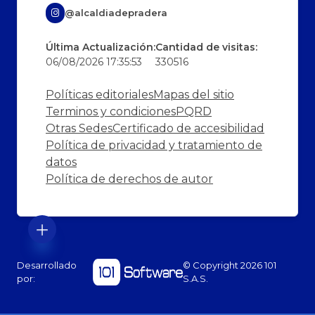
@alcaldiadepradera
Última Actualización:
Cantidad de visitas:
06/08/2026 17:35:53
330516
Políticas editoriales
Mapas del sitio
Terminos y condiciones
PQRD
Otras Sedes
Certificado de accesibilidad
Política de privacidad y tratamiento de
datos
Política de derechos de autor
Desarrollado
© Copyright
2026
101
por:
S.A.S.