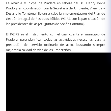
​​​​La Alcaldía Municpal de Pradera en cabeza del Dr. Henry Devia
Prado y en coordinación con la Secretaría de Ambiente, Vivienda y
Desarrollo Territorial, llevan a cabo la implementación del Plan de
Gestión Integral de Residuos Sólidos PGIRS, con la participación de
los presidentes de las JAC (Juntas de Acción Comunal).
El PGIRS es el instrumento con el cual cuenta el municipio de
Pradera, para planificar todas las actividades necesarias para la
prestación del servicio ordinario de aseo, buscando siempre
mejorar la calidad de vida​ de los Pradereños.​​