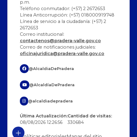
p.m.
Teléfono conmutador: (+57) 2 2672653
Línea Anticorrupción: (+57) 018000919748
Línea de servicio a la ciudadanía: (+57) 2
2672653
Correo institucional:
contactenos@pradera-valle.gov.co
Correo de notificaciones judiciales:
oficinajuridica@pradera-valle.gov.co
@AlcaldiaDePradera
@AlcaldíaDePradera
@alcaldiadepradera
Última Actualización:
Cantidad de visitas:
08/08/2026 12:26:56
330684
Políticas editoriales
Mapas del sitio