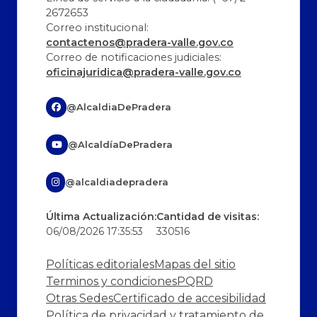
2672653
Correo institucional:
contactenos@pradera-valle.gov.co
Correo de notificaciones judiciales:
oficinajuridica@pradera-valle.gov.co
@AlcaldiaDePradera
@AlcaldíaDePradera
@alcaldiadepradera
Última Actualización:
Cantidad de visitas:
06/08/2026 17:35:53
330516
Políticas editoriales
Mapas del sitio
Terminos y condiciones
PQRD
Otras Sedes
Certificado de accesibilidad
Política de privacidad y tratamiento de