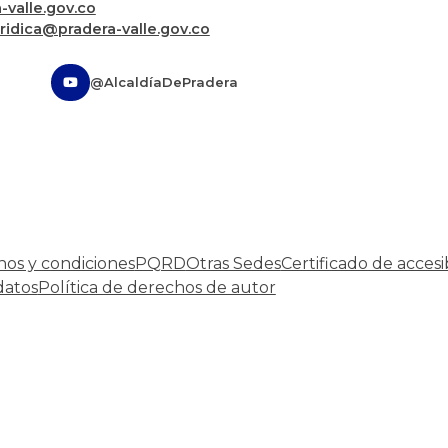
valle.gov.co
uridica@pradera-valle.gov.co
@AlcaldíaDePradera
nos y condiciones
PQRD
Otras Sedes
Certificado de accesi
datos
Política de derechos de autor
Desarrollado por:
© Copyright
2026
101 S.A.S.