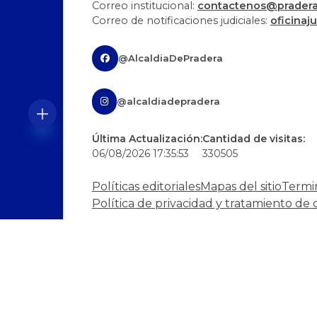
Correo institucional:
contactenos@pradera-
Correo de notificaciones judiciales:
oficinaj
@AlcaldiaDePradera
@alcaldiadepradera
Última Actualización:
Cantidad de visitas:
06/08/2026 17:35:53
330505
Políticas editoriales
Mapas del sitio
Termi
Política de privacidad y tratamiento de 