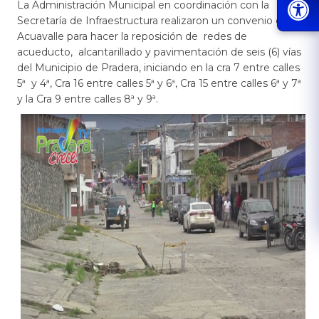
​​​​​La Administración Municipal en coordinación con la
Secretaría de Infraestructura realizaron un convenio con
Acuavalle para hacer la reposición de redes de
acueducto, alcantarillado y pavimentación de seis (6) vías
del Municipio de Pradera, iniciando en la cra 7 entre calles
5ª y 4ª, Cra 16 entre calles 5ª y 6ª, Cra 15 entre calles 6ª y 7ª
y la Cra 9 entre calles 8ª y 9ª.