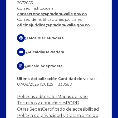
2672653
Correo institucional:
contactenos@pradera-valle.gov.co
Correo de notificaciones judiciales:
oficinajuridica@pradera-valle.gov.co
@AlcaldiaDePradera
@AlcaldíaDePradera
@alcaldiadepradera
Última Actualización:
Cantidad de visitas:
07/08/2026 15:01:25
330580
Políticas editoriales
Mapas del sitio
Terminos y condiciones
PQRD
Otras Sedes
Certificado de accesibilidad
Política de privacidad y tratamiento de