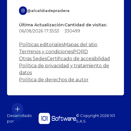
@alcaldiadepradera
Última Actualización:
Cantidad de visitas:
06/08/2026 17:35:53
330499
Políticas editoriales
Mapas del sitio
Terminos y condiciones
PQRD
Otras Sedes
Certificado de accesibilidad
Política de privacidad y tratamiento de
datos
Política de derechos de autor
Desarrollado
© Copyright
2026
101
por:
S.A.S.