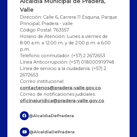
Alcaldía Municipal de Pradera,
Valle
Dirección: Calle 6, Carrera 11 Esquina, Parque
Principal, Pradera - valle
Código Postal: 763557
Horario de Atención: Lunes a viernes de
8:00 a.m. a 12:00 m. y de 2:00 p.m. a 6:00
p.m.
Teléfono conmutador: (+57) 2 2672653
Línea Anticorrupción: (+57) 018000919748
Línea de servicio a la ciudadanía: (+57) 2
2672653
Correo institucional:
contactenos@pradera-valle.gov.co
Correo de notificaciones judiciales:
oficinajuridica@pradera-valle.gov.co
@AlcaldiaDePradera
@AlcaldíaDePradera