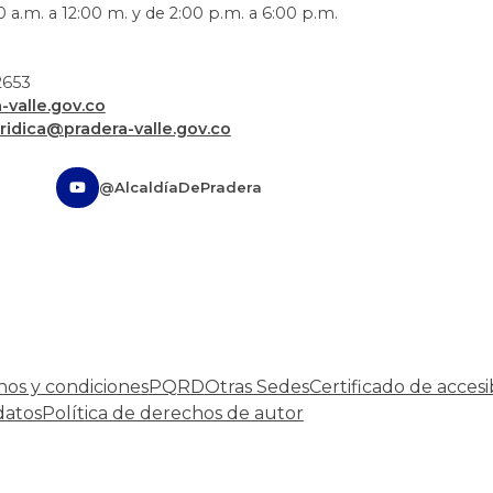
 a.m. a 12:00 m. y de 2:00 p.m. a 6:00 p.m.
72653
valle.gov.co
uridica@pradera-valle.gov.co
@AlcaldíaDePradera
nos y condiciones
PQRD
Otras Sedes
Certificado de accesi
datos
Política de derechos de autor