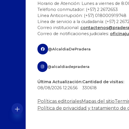
Horario de Atención: Lunes a viernes de 8:00
Teléfono conmutador: (+57) 2 2672653
Línea Anticorrupción: (+57) 018000919748
Línea de servicio a la ciudadanía: (+57) 2 26
Correo institucional:
contactenos@pradera-
Correo de notificaciones judiciales:
oficinaj
@AlcaldiaDePradera
@alcaldiadepradera
Última Actualización:
Cantidad de visitas:
08/08/2026 12:26:56
330618
Políticas editoriales
Mapas del sitio
Termi
Política de privacidad y tratamiento de 