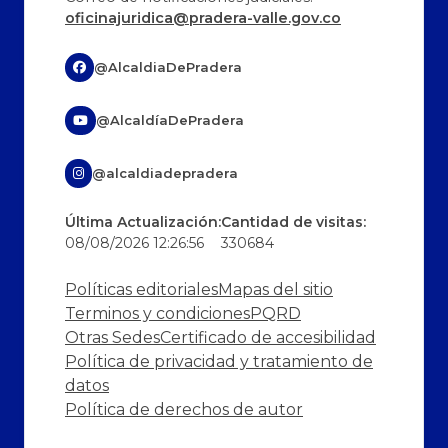
oficinajuridica@pradera-valle.gov.co
@AlcaldiaDePradera
@AlcaldíaDePradera
@alcaldiadepradera
Última Actualización:
Cantidad de visitas:
08/08/2026 12:26:56
330684
Políticas editoriales
Mapas del sitio
Terminos y condiciones
PQRD
Otras Sedes
Certificado de accesibilidad
Política de privacidad y tratamiento de
datos
Política de derechos de autor