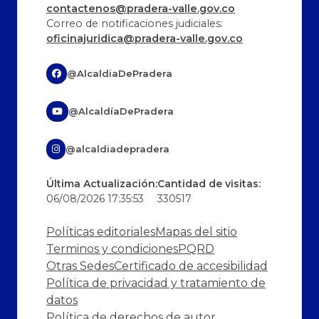
contactenos@pradera-valle.gov.co
Correo de notificaciones judiciales:
oficinajuridica@pradera-valle.gov.co
@AlcaldiaDePradera
@AlcaldíaDePradera
@alcaldiadepradera
Última Actualización:
Cantidad de visitas:
06/08/2026 17:35:53
330517
Políticas editoriales
Mapas del sitio
Terminos y condiciones
PQRD
Otras Sedes
Certificado de accesibilidad
Política de privacidad y tratamiento de
datos
Política de derechos de autor