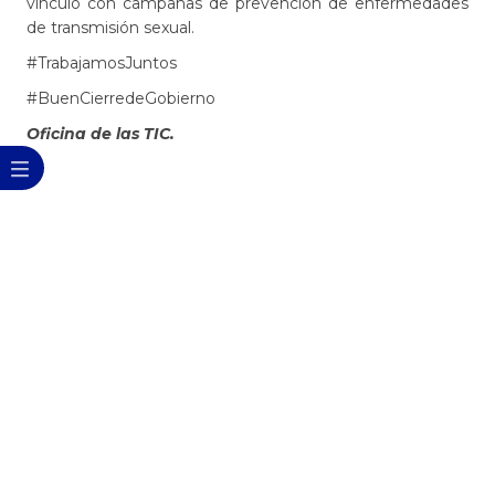
vinculó con campañas de prevención de enfermedades
de transmisión sexual.​
#TrabajamosJuntos
#BuenCierredeGobierno
Oficina de las TIC.