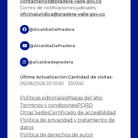
contactenos@pradera-valle.gov.co
Correo de notificaciones judiciales:
oficinajuridica@pradera-valle.gov.co
@AlcaldiaDePradera
@AlcaldíaDePradera
@alcaldiadepradera
Última Actualización:
Cantidad de visitas:
05/08/2026 20:10:50
330345
Políticas editoriales
Mapas del sitio
Terminos y condiciones
PQRD
Otras Sedes
Certificado de accesibilidad
Política de privacidad y tratamiento de
datos
Política de derechos de autor