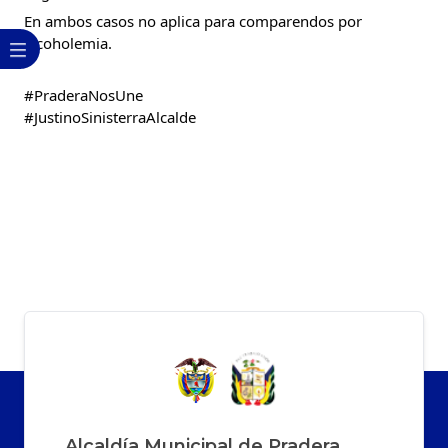
En ambos casos no aplica para comparendos por 
alcoholemia.
#PraderaNosUne
#JustinoSinisterraAlcalde
Alcaldía Municipal de Pradera,