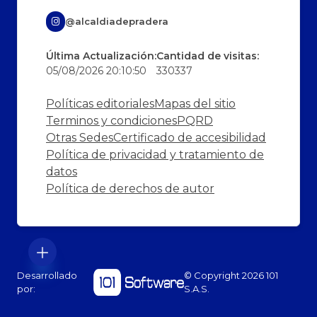
@alcaldiadepradera
Última Actualización:
Cantidad de visitas:
05/08/2026 20:10:50
330337
Políticas editoriales
Mapas del sitio
Terminos y condiciones
PQRD
Otras Sedes
Certificado de accesibilidad
Política de privacidad y tratamiento de
datos
Política de derechos de autor
Desarrollado
© Copyright
2026
101
por:
S.A.S.