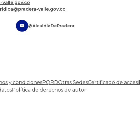
valle.gov.co
uridica@pradera-valle.gov.co
@AlcaldíaDePradera
nos y condiciones
PQRD
Otras Sedes
Certificado de accesi
datos
Política de derechos de autor
Desarrollado por:
© Copyright
2026
101 S.A.S.