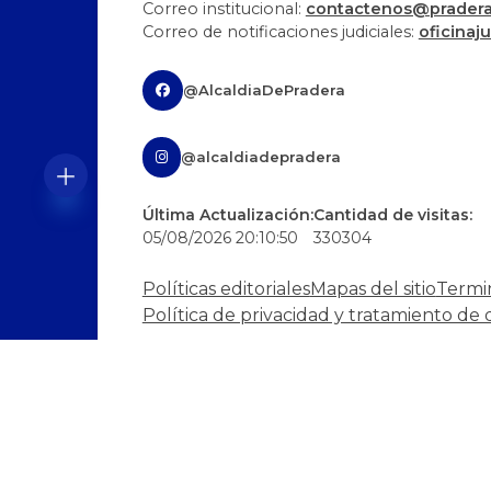
Correo institucional:
contactenos@pradera-
Correo de notificaciones judiciales:
oficinaj
@AlcaldiaDePradera
@alcaldiadepradera
Última Actualización:
Cantidad de visitas:
05/08/2026 20:10:50
330304
Políticas editoriales
Mapas del sitio
Termi
Política de privacidad y tratamiento de 