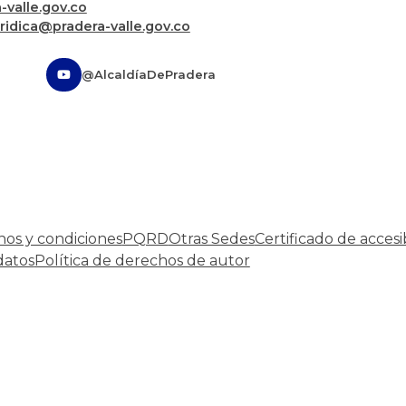
valle.gov.co
uridica@pradera-valle.gov.co
@AlcaldíaDePradera
nos y condiciones
PQRD
Otras Sedes
Certificado de accesi
datos
Política de derechos de autor
Desarrollado por:
© Copyright
2026
101 S.A.S.