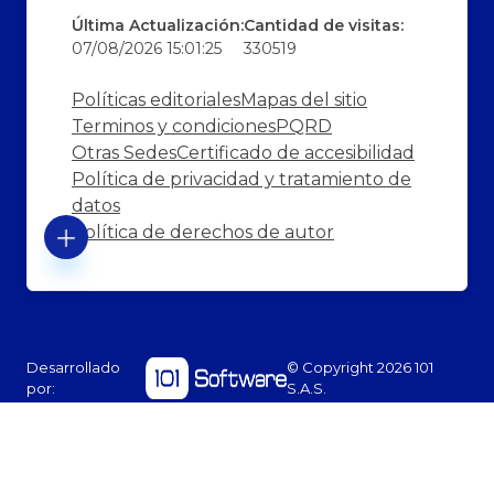
Última Actualización:
Cantidad de visitas:
07/08/2026 15:01:25
330519
Políticas editoriales
Mapas del sitio
Terminos y condiciones
PQRD
Otras Sedes
Certificado de accesibilidad
Política de privacidad y tratamiento de
datos
Política de derechos de autor
Desarrollado
© Copyright
2026
101
por:
S.A.S.