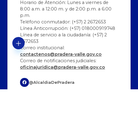
Horario de Atención: Lunes a viernes de
8:00 a.m. a 12:00 m. y de 2:00 p.m. a 6:00
p.m.
Teléfono conmutador: (+57) 2 2672653
Línea Anticorrupción: (+57) 018000919748
Línea de servicio a la ciudadanía: (+57) 2
2672653
Correo institucional:
contactenos@pradera-valle.gov.co
Correo de notificaciones judiciales:
oficinajuridica@pradera-valle.gov.co
@AlcaldiaDePradera
@AlcaldíaDePradera
@alcaldiadepradera
Última Actualización:
Cantidad de visitas:
08/08/2026 12:26:56
330663