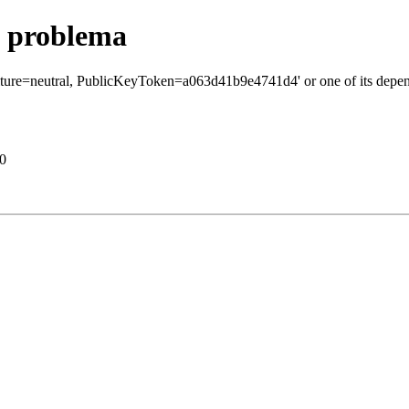
n problema
lture=neutral, PublicKeyToken=a063d41b9e4741d4' or one of its depende
20