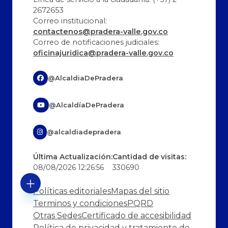
2672653
Correo institucional:
contactenos@pradera-valle.gov.co
Correo de notificaciones judiciales:
oficinajuridica@pradera-valle.gov.co
@AlcaldiaDePradera
@AlcaldíaDePradera
@alcaldiadepradera
Última Actualización:
Cantidad de visitas:
08/08/2026 12:26:56
330690
Políticas editoriales
Mapas del sitio
Terminos y condiciones
PQRD
Otras Sedes
Certificado de accesibilidad
Política de privacidad y tratamiento de