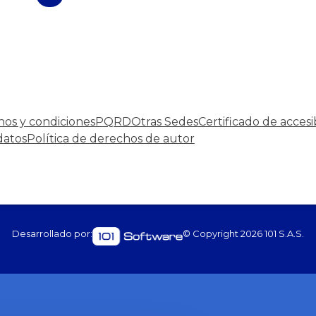
nos y condiciones
PQRD
Otras Sedes
Certificado de accesi
datos
Política de derechos de autor
Desarrollado por:
© Copyright
2026
101 S.A.S.