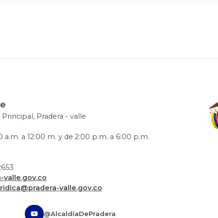
le
 Principal, Pradera - valle
 a.m. a 12:00 m. y de 2:00 p.m. a 6:00 p.m.
72653
valle.gov.co
uridica@pradera-valle.gov.co
@AlcaldíaDePradera